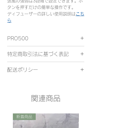
送風の強弱は3段階で設定できます。ボ
タンを押すだけの簡単な操作です。
ディフューザーの詳しい使用説明は
こち
ら
PRO500
【商品内容】
特定商取引法に基づく表記
ディフューザー：PRO500（お好きな
お色をお選びください）
店舗名：SSP-シーシェルPower-
配送ポリシー
販売業者：株式会社KM-One
【ディフューザー機 詳細】
運営責任者：前田 智穂
ディフューザーサイズ：
【配送について】
住所：〒102-0093
240×120×121mm
ご注文を受けてから7営業日以内に発送
東京都千代田区平河町1-3-2 平
重量：680g 容量：1.7L
いたします。
河町リリエンハイム202号
関連商品
電圧：5V 電流：1.8A（MAX）
コンビニ決済・銀行振込・郵便振替の場
電話番号：03-6380-9799
バッテリー：20時間連続稼働
合は、ご入金を確認後の発送となりま
メールアドレス：info@km-one.co.jp
（MAX）/4000ｍAh
す。（原則、ご注文日より7日以内にご
取扱商品：衛生商品・除菌消臭液・その
新着商品
入金をお願いいたします。）ご入金を確
他付随する機器
認後、7営業日以内に発送いたします。