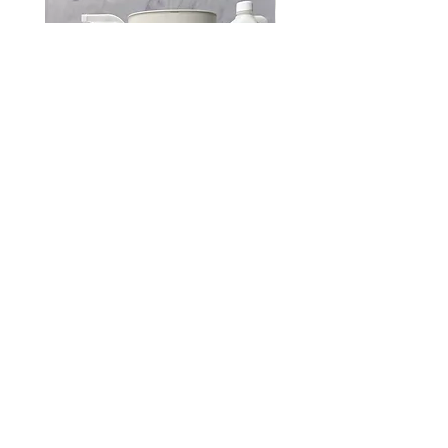
決済完了・ご入金を終えて、7営業日を
商品以外の必要代金
過ぎても配送が無い場合は、大変お手数
【消費税】10％
ですが下記までご連絡下さい。
【送料】各商品によって異なります。詳
【ご連絡先】
しくは配送ポリシーをご覧下さい。
株式会社KM-One
【コンビニ決済手数料】
〒102-0093 東京都千代田平河町1-3-
【振込手数料】(銀行振込・郵便振替を
2 平河町リリエンハイム202号
ご利用の場合)
TEL：03-6380-9799
各金融機関が定める振込手数料に基づく
E-MAIL：info@km-one.co.jp
(振込手数料はお客様のご負担とさせて
PRO1000ファーストセット
ディフューザー専用 天然
頂きます。)
補充液（濃縮タイプ）450
通常価格
セール価格
￥24,000
￥19,200
【配送料について】
注文方法
通常価格
￥16,800
配送料は地域、注文商品の重さによって
1.お好きな商品をお選び頂き、商品詳細
￥2,240
変わります。（下記をご参照下さい。）
￥
画面にて数量を選択後、「カートに入れ
20,000円以上の購入で送料無料とさせ
2
る」ボタンを押します。
,
て頂きます。
2
FRAIS
*配送料は全てヤマト運輸の配送料に準
4
2.カート画面へ移行後、まだお買い物を
じます。
0
ご利用案内
続ける場合は「お買い物をつづける」ボ
／
4
タンを、注文を確定する場合は「レジに
コンパクト便でお届けの商品
5
配送と返品について
進む」ボタンを押してください。
0