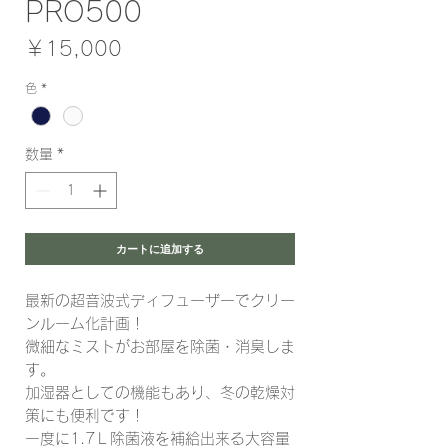
PRO500
価
￥15,000
格
色
*
数量
*
カートに追加する
最新の超音波式ディフューザーでクリー
ンルーム化計画！
微細なミストがお部屋を除菌・消臭しま
す。
加湿器としての機能もあり、冬の乾燥対
策にも便利です！
一度に1.7Ｌ除菌液を補給出来る大容量